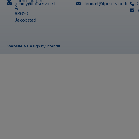
Törnrosvägen
tommy@tprservice.fi
lennart@tprservice.fi
2,
68620
Jakobstad
Website & Design by Intendit