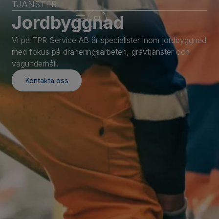
TJÄNSTER
Jordbyggnad
FI
Vi på TPR Service AB är specialister inom jordbyggnad
med fokus på dräneringsarbeten, grävtjänster och
vägunderhåll.
Kontakta oss