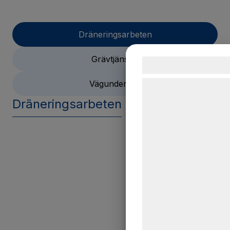
Dräneringsarbeten
Grävtjänster
Samtykke til c
Vägunderhåll
Vi og vores samarbejd
teknologier, herunder c
Dräneringsarbeten
indsamle oplysninger o
formål, herunder: Tilp
bedre brugeroplevelse,
statistik og marketing
kan blive delt med an
analysepartnere, som
med data, du tidligere
de har indsamlet genn
tjenester. Ved at klikk