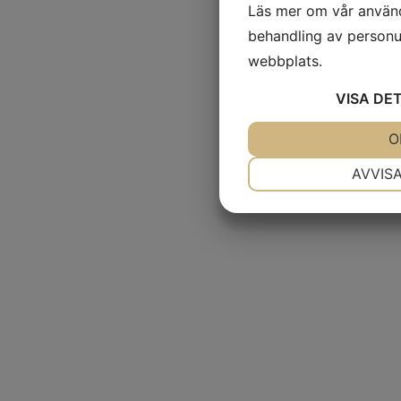
Läs mer om vår använ
behandling av personu
webbplats.
VISA
DET
JA
NEJ
O
NÖDVÄNDIG
AVVIS
JA
NEJ
MARKNADSFÖRING